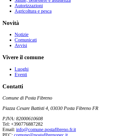
Salute, benessere e assistenza
Autorizzazioni
Agricoltura e pesca
Novità
Notizie
Comunicati
Avvisi
Vivere il comune
Luoghi
Eventi
Contatti
Comune di Posta Fibreno
Piazza Cesare Battisti 4, 03030 Posta Fibreno FR
P.IVA: 82000610608
Tel: +390776887282
Email:
info@comune.postafibreno.fr.it
PEC:
comune@postafibrenopec.it