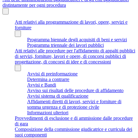
distintamente per ogni procedura
Atti relativi alla programmazione di lavori, opere, servizi e
forniture
Programma biennale degli acquisiti di beni e servizi
Programma triennale dei lavori pubblici
Atti relativi alle procedure per l'affidamento di appalti pubblici
di servizi, forniture, lavori e opere, di concorsi pubblici di
progettazione, di concorsi di idee e di concessioni
Avvisi di preinformazione
Determina a contrarre
Avvisi e Bandi
Avviso sui risultati delle procedure di affidamento
Avvisi sistema di qualificazione
Affidamenti diretti di lavori, servizi e forniture di
somma urgenza e di protezione civile
Informazioni ulteriori
Provvedimenti di esclusione e di ammissione dalle procedure
di gara
Composizione della commissione giudicatrice e curricula dei
suoi componenti