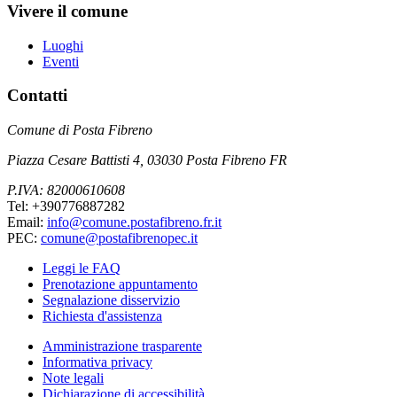
Vivere il comune
Luoghi
Eventi
Contatti
Comune di Posta Fibreno
Piazza Cesare Battisti 4, 03030 Posta Fibreno FR
P.IVA: 82000610608
Tel: +390776887282
Email:
info@comune.postafibreno.fr.it
PEC:
comune@postafibrenopec.it
Leggi le FAQ
Prenotazione appuntamento
Segnalazione disservizio
Richiesta d'assistenza
Amministrazione trasparente
Informativa privacy
Note legali
Dichiarazione di accessibilità