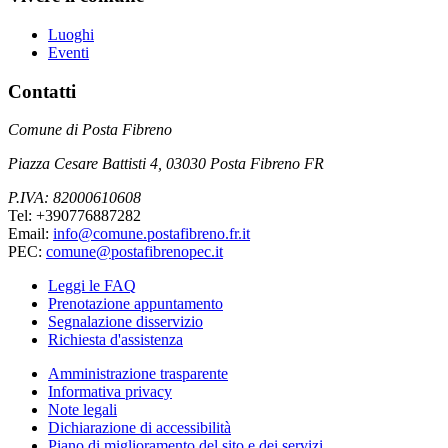
Luoghi
Eventi
Contatti
Comune di Posta Fibreno
Piazza Cesare Battisti 4, 03030 Posta Fibreno FR
P.IVA: 82000610608
Tel: +390776887282
Email:
info@comune.postafibreno.fr.it
PEC:
comune@postafibrenopec.it
Leggi le FAQ
Prenotazione appuntamento
Segnalazione disservizio
Richiesta d'assistenza
Amministrazione trasparente
Informativa privacy
Note legali
Dichiarazione di accessibilità
Piano di miglioramento del sito e dei servizi