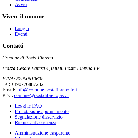
Avvisi
Vivere il comune
Luoghi
Eventi
Contatti
Comune di Posta Fibreno
Piazza Cesare Battisti 4, 03030 Posta Fibreno FR
P.IVA: 82000610608
Tel: +390776887282
Email:
info@comune.postafibreno.fr.it
PEC:
comune@postafibrenopec.it
Leggi le FAQ
Prenotazione appuntamento
Segnalazione disservizio
Richiesta d'assistenza
Amministrazione trasparente