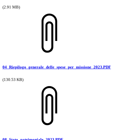
(2.91 MB)
04_Riepilogo_generale_delle_spese_per_missione_2023.PDF
(130.53 KB)
08_Stato_patrimoniale_2023.PDF