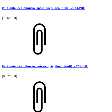
05_Conto_del_bilancio_spese_(riepilogo_titoli)_2023.PDF
(73.62 KB)
02_Conto_del_bilancio_entrate_(riepilogo_titoli)_2023.PDF
(86.22 KB)