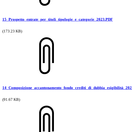
15_Prospetto_entrate_per_titoli_tipologie_e_categorie_2023.PDF
(173.23 KB)
14_Composizione_accantonamento_fondo_crediti_di_dubbia_esigibilità_20
(91.67 KB)