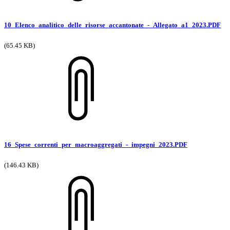
10_Elenco_analitico_delle_risorse_accantonate_-_Allegato_a1_2023.PDF
(65.45 KB)
16_Spese_correnti_per_macroaggregati_-_impegni_2023.PDF
(146.43 KB)