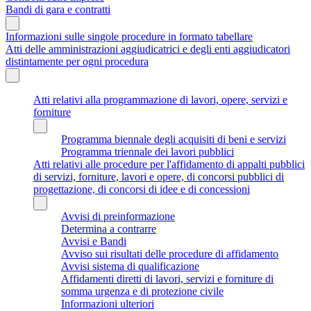
Bandi di gara e contratti
Informazioni sulle singole procedure in formato tabellare
Atti delle amministrazioni aggiudicatrici e degli enti aggiudicatori
distintamente per ogni procedura
Atti relativi alla programmazione di lavori, opere, servizi e
forniture
Programma biennale degli acquisiti di beni e servizi
Programma triennale dei lavori pubblici
Atti relativi alle procedure per l'affidamento di appalti pubblici
di servizi, forniture, lavori e opere, di concorsi pubblici di
progettazione, di concorsi di idee e di concessioni
Avvisi di preinformazione
Determina a contrarre
Avvisi e Bandi
Avviso sui risultati delle procedure di affidamento
Avvisi sistema di qualificazione
Affidamenti diretti di lavori, servizi e forniture di
somma urgenza e di protezione civile
Informazioni ulteriori