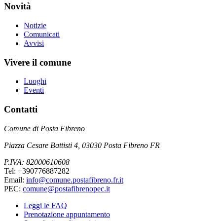
Novità
Notizie
Comunicati
Avvisi
Vivere il comune
Luoghi
Eventi
Contatti
Comune di Posta Fibreno
Piazza Cesare Battisti 4, 03030 Posta Fibreno FR
P.IVA: 82000610608
Tel: +390776887282
Email:
info@comune.postafibreno.fr.it
PEC:
comune@postafibrenopec.it
Leggi le FAQ
Prenotazione appuntamento