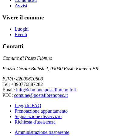
Comunicati
Avvisi
Vivere il comune
Luoghi
Eventi
Contatti
Comune di Posta Fibreno
Piazza Cesare Battisti 4, 03030 Posta Fibreno FR
P.IVA: 82000610608
Tel: +390776887282
Email:
info@comune.postafibreno.fr.it
PEC:
comune@postafibrenopec.it
Leggi le FAQ
Prenotazione appuntamento
Segnalazione disservizio
Richiesta d'assistenza
Amministrazione trasparente