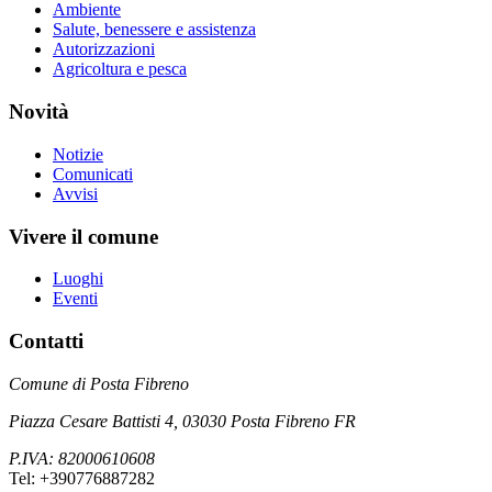
Ambiente
Salute, benessere e assistenza
Autorizzazioni
Agricoltura e pesca
Novità
Notizie
Comunicati
Avvisi
Vivere il comune
Luoghi
Eventi
Contatti
Comune di Posta Fibreno
Piazza Cesare Battisti 4, 03030 Posta Fibreno FR
P.IVA: 82000610608
Tel: +390776887282